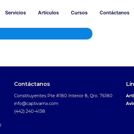
Servicios
Artículos
Cursos
Contáctanos
Contáctanos
Li
Constituyentes Pte #180 Interior 8, Qro. 76180
Art
info@captivamx.com
Avi
(442) 240-4138
​